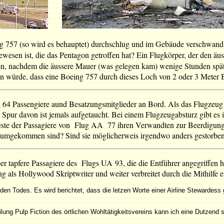
ing 757 (so wird es behauptet) durchschlug und im Gebäude verschwand
wesen ist, die das Pentagon getroffen hat? Ein Flugkörper, der den äu
 nachdem die äussere Mauer (was gelegen kam) wenige Stunden später ei
n würde, dass eine Boeing 757 durch dieses Loch von 2 oder 3 Meter B
 64 Passengiere aund Besatzungsmitglieder an Bord. Als das Flugzeug
ur davon ist jemals aufgetaucht. Bei einem Flugzeugabsturz gibt es i
reste der Passagiere von Flug AA 77 ihren Verwandten zur Beerdigung
umgekommen sind? Sind sie möglicherweis irgendwo anders gestorben, 
er tapfere Passagiere des Flugs UA 93, die die Entführer angegriffen hab
ng als Hollywood Skriptwriter und weiter verbreitet durch die Mithilfe e
nden Todes. Es wird berichtet, dass die letzen Worte einer Airline Stewardes
ung Pulp Fiction des örtlichen Wohltätigkeitsvereins kann ich eine Dutzend 