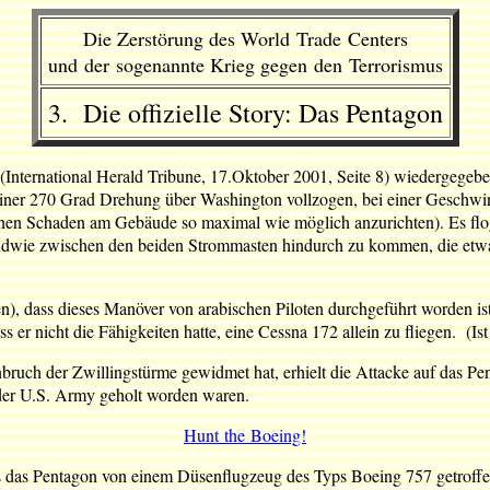
Die Zerstörung des World Trade Centers
und der sogenannte Krieg gegen den Terrorismus
3. Die offizielle Story: Das Pentagon
s (International Herald Tribune, 17.Oktober 2001, Seite 8) wiedergegeb
 einer 270 Grad Drehung über Washington vollzogen, bei einer Geschwi
nen Schaden am Gebäude so maximal wie möglich anzurichten). Es flog d
endwie zwischen den beiden Strommasten hindurch zu kommen, die etwa
en), dass dieses Manöver von arabischen Piloten durchgeführt worden is
er nicht die Fähigkeiten hatte, eine Cessna 172 allein zu fliegen. (Ist
ch der Zwillingstürme gewidmet hat, erhielt die Attacke auf das Pe
 der U.S. Army geholt worden waren.
Hunt the Boeing!
ass das Pentagon von einem Düsenflugzeug des Typs Boeing 757 getroffen