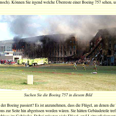
t noch). Können Sie irgend welche Überreste einer Boeing 757 sehen,
Suchen Sie die Boeing 757 in diesem Bild
n der Boeing passiert? Es ist anzunehmen, dass die Flügel, an denen di
ons zur Seite hin abgerissen worden wären. Sie hätten Gebäudeteile tre
nschlags im Gebäude). Dabei müssten viele Flügel- und Leitwerkelemen