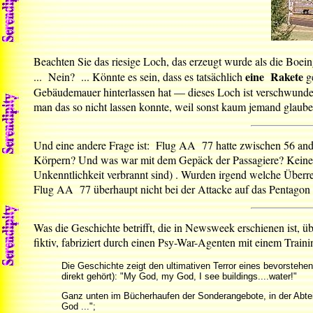
Beachten Sie das riesige Loch, das erzeugt wurde als die Boe
eine Rakete
... Nein? ... Könnte es sein, dass es tatsächlich
ge
Gebäudemauer hinterlassen hat — dieses Loch ist verschwunden,
man das so nicht lassen konnte, weil sonst kaum jemand glaube
Und eine andere Frage ist: Flug AA 77 hatte zwischen 56 and
Körpern? Und was war mit dem Gepäck der Passagiere? Keine Sp
Unkenntlichkeit verbrannt sind) . Wurden irgend welche Über
Flug AA 77 überhaupt nicht bei der Attacke auf das Pentagon 
Was die Geschichte betrifft, die in Newsweek erschienen ist, üb
fiktiv, fabriziert durch einen Psy-War-Agenten mit einem Traini
Die Geschichte zeigt den ultimativen Terror eines bevorstehe
direkt gehört): "My God, my God, I see buildings....water!"
Ganz unten im Bücherhaufen der Sonderangebote, in der Abteil
God ...";