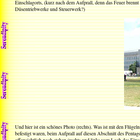
Einschlagorts, (kurz nach dem Aufprall, denn das Feuer brenn
Düsentriebwerke und Steuerwerk?)
Und hier ist ein schönes Photo (rechts). Was ist mit den Flügel
befestigt waren, beim Aufprall auf diesen Abschnitt des Pentag
offensichtlich noch stehen (rechts und links vom Loch des Ei