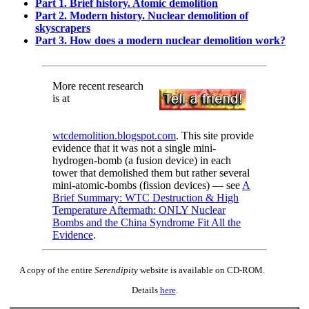
Part 1. Brief history. Atomic demolition
Part 2. Modern history. Nuclear demolition of
skyscrapers
Part 3. How does a modern nuclear demolition work?
More recent research
is at
wtcdemolition.blogspot.com
. This site provide
evidence that it was not a single mini-
hydrogen-bomb (a fusion device) in each
tower that demolished them but rather several
mini-atomic-bombs (fission devices) — see
A
Brief Summary: WTC Destruction & High
Temperature Aftermath: ONLY Nuclear
Bombs and the China Syndrome Fit All the
Evidence
.
A copy of the entire
Serendipity
website is available on CD-ROM.
Details
here
.