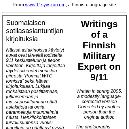
From
www.11syyskuu.org
, a Finnish-language site
Suomalaisen
Writings
sotilasasiantuntijan
of a
kirjoituksia
Finnish
Näissä asiakirjoissa käytetyt
Military
kuvat ovat tärkeitä todisteita
911 keskusteluun ja tiedon
Expert on
vaihtoon. Kirjoittaja lahjoittaa
täydet oikeudet monistaa
9/11
piirrosta ”Pommit WTC
tornissa” sekä hänen
kirjoituksiaan. Lukijaa
Written in spring 2005,
rohkaistaan postittamaan,
a modestly language-
julkaisemaan ja
corrected version
massapostittamaan näitä
Corrected by another
asiakirjoja tai omia,
person than the
paranneltuja muunnelmia
original author.
näistä. Henkilökohtaisen
turvallisuutensa vuoksi
The photographs
kirjoittaja on päättänyt pysyä