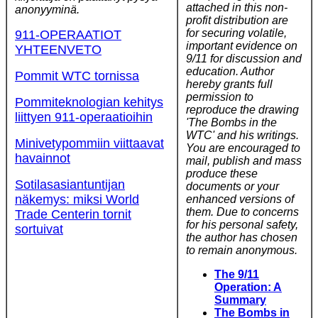
attached in this non-
anonyyminä.
profit distribution are
for securing volatile,
911-OPERAATIOT
important evidence on
YHTEENVETO
9/11 for discussion and
education. Author
Pommit WTC tornissa
hereby grants full
permission to
Pommiteknologian kehitys
reproduce the drawing
liittyen 911-operaatioihin
'The Bombs in the
WTC' and his writings.
Minivetypommiin viittaavat
You are encouraged to
havainnot
mail, publish and mass
produce these
Sotilasasiantuntijan
documents or your
näkemys: miksi World
enhanced versions of
them. Due to concerns
Trade Centerin tornit
for his personal safety,
sortuivat
the author has chosen
to remain anonymous.
The 9/11
Operation: A
Summary
The Bombs in