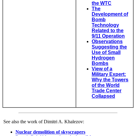
the WTC
The
Development of
Bomb
Technology
Related to the
9/11 Operation
Observations
Suggesting the
Use of Small
Hydrogen
Bombs
View of a
Military Expert:
Why the Towers
of the World
Trade Center
Collapsed
See also the work of Dimitri A. Khalezov:
Nuclear demolition of skyscrapers